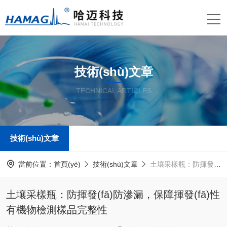
技術(shù)文章
TECHNICAL ARTICLES
技術(shù)文章
當前位置：
首頁(yè)
技術(shù)文章
土壤采樣瓶：防揮發(fā)防滲漏，保障揮發(fā)性有機物檢測樣品完整性
土壤采樣瓶：防揮發(fā)防滲漏，保障揮發(fā)性
有機物檢測樣品完整性