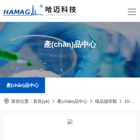
產(chǎn)品中心
PRODUCTS CNTER
產(chǎn)品中心
當前位置：
首頁(yè)
產(chǎn)品中心
樣品儲存瓶
15-425螺紋口樣品瓶及蓋墊