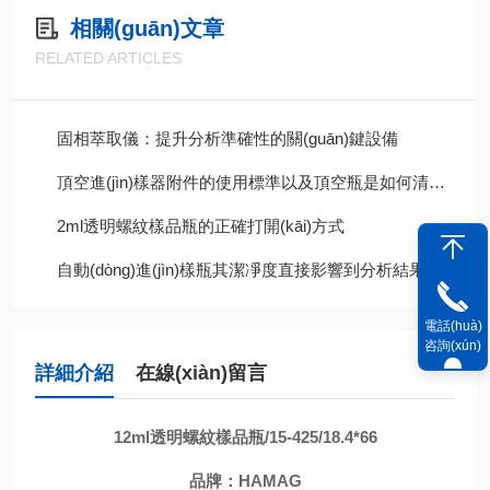
相關(guān)文章
RELATED ARTICLES
固相萃取儀：提升分析準確性的關(guān)鍵設備
頂空進(jìn)樣器附件的使用標準以及頂空瓶是如何清洗的
2ml透明螺紋樣品瓶的正確打開(kāi)方式
自動(dòng)進(jìn)樣瓶其潔凈度直接影響到分析結果
電話(huà)
咨詢(xún)
詳細介紹
在線(xiàn)留言
12ml透明螺紋樣品瓶/15-425/18.4*66
品牌：HAMAG