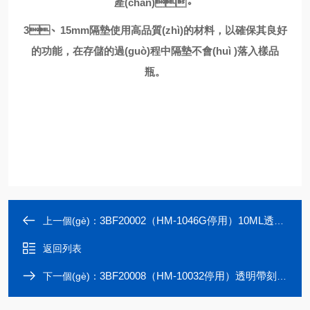
產(chǎn)。
3、15mm隔墊使用高品質(zhì)的材料，以確保其良好
的功能，在存儲的過(guò)程中隔墊不會(huì )落入樣品
瓶。
3BF20002（HM-1046G停用）10ML透明螺口頂空瓶18mm螺紋口
上一個(gè)：
返回列表
3BF20008（HM-10032停用）透明帶刻度100ml黑色電木空心蓋PTFE 硅膠墊
下一個(gè)：