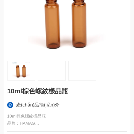
10ml棕色螺紋樣品瓶
產(chǎn)品簡(jiǎn)介
10ml棕色螺紋樣品瓶
品牌：HAMAG
貨號：3BF06016（舊 HM-1956A 停用）