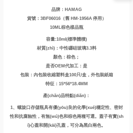
品牌：HAMAG
貨號：
3BF06016（舊 HM-1956A 停用）
10ML棕色樣品瓶
容量:10ml(標準體積)
材質(zhì)：中性硼硅玻璃3.3料
顏色：棕色；
是否OEM代加工：是
包裝：內包裝收縮塑料盒100只/盒，外包裝紙箱
特征：15*56*18.4MM
產(chǎn)品特點(diǎn)：
1、螺旋口存儲瓶具有優(yōu)良的化學(xué)穩定性、密封
性和抗腐蝕性，有無(wú)色和棕色兩種可選。蓋子有實(sh
í)心蓋和開(kāi)孔蓋，可分為黑白兩色。