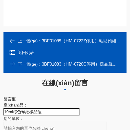
3BF01089（HM-0722Z停用）粘貼預組裝藍色螺紋開(kāi)口蓋白膜紅膠
上一個(gè)：
返回列表
3BF01083（HM-0720C停用）樣品瓶蓋墊9MM綠色進(jìn)樣瓶蓋
下一個(gè)：
在線(xiàn)留言
留言框
產(chǎn)品：
您的單位：