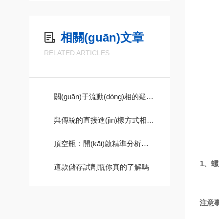
相關(guān)文章
RELATED ARTICLES
關(guān)于流動(dòng)相的疑問(wèn)你都見(jiàn)過(guò)幾種
與傳統的直接進(jìn)樣方式相比，頂空進(jìn)樣方式具有以下優(yōu)點(diǎn)
頂空瓶：開(kāi)啟精準分析的新篇章
1、
這款儲存試劑瓶你真的了解嗎
注意事