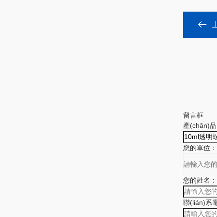
留言框
產(chǎn)
您的單位：
您的姓名：
聯(lián)系