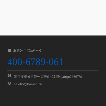
服務(wù)電話(huà)：
400-6789-061
浙江省寧波市鄞州區姜山鎮朝陽(yáng)路667號
sale05@hamag.cn