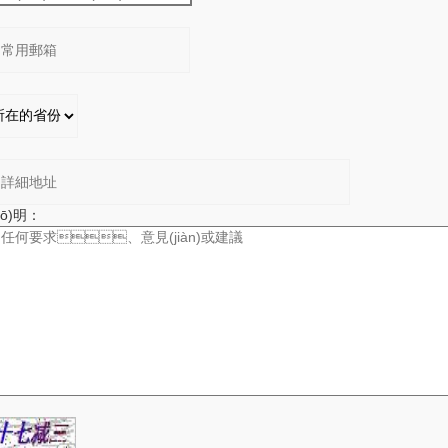
uō)明：