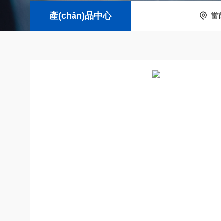
產(chǎn)品中心
當