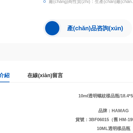
廠(chǎng)商性質(zhì)：生產(chǎn)廠(chǎng)家
產(chǎn)品咨詢(xún)
介紹
在線(xiàn)留言
10ml透明螺紋樣品瓶/18.4*5
品牌：HAMAG
貨號：
3BF06015（舊 HM-1
10ML透明樣品瓶