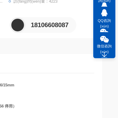
詢(xún)
訪(fǎng)問(wèn)量：4223
QQ咨詢
18106608087
(xún)
微信咨詢
(xún)
6/15mm
956 停用）