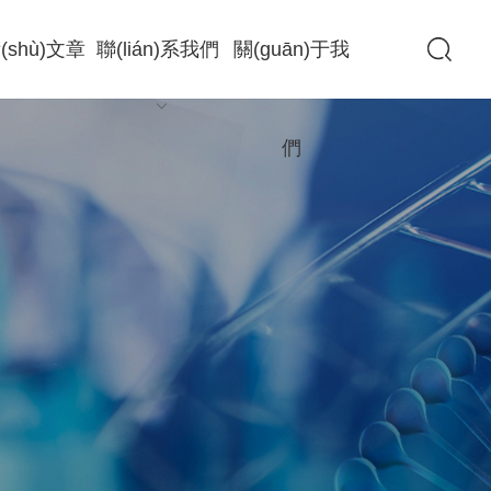
(shù)文章
聯(lián)系我們
關(guān)于我
們