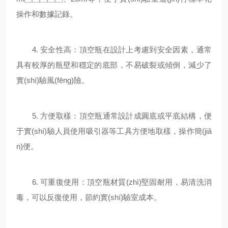
操作和數據記錄。
4. 安全性高：頂空瓶在設計上考慮到安全因素，通常
具有較厚的瓶壁和穩定的底部，不易破裂或傾倒，減少了
實(shí)驗風(fēng)險。
5. 方便取樣：頂空瓶通常設計成圓底或平底結構，便
于實(shí)驗人員使用吸引器等工具方便地取樣，操作簡(jiǎ
n)便。
6. 可重復使用：頂空瓶材質(zhì)堅固耐用，易清洗消
毒，可以反復使用，節約實(shí)驗室成本。