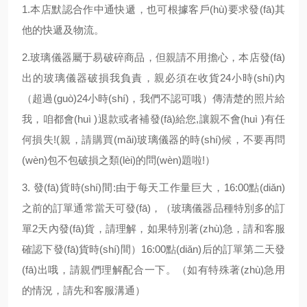
1.本店默認合作中通快遞，也可根據客戶(hù)要求發(fā)其
他的快遞及物流。
2.玻璃儀器屬于易破碎商品，但親請不用擔心，本店發(fā)
出的玻璃儀器破損我負責，親必須在收貨24小時(shí)內
（超過(guò)24小時(shí)，我們不認可哦）傳清楚的照片給
我，咱都會(huì )退款或者補發(fā)給您,讓親不會(huì )有任
何損失!(親，請購買(mǎi)玻璃儀器的時(shí)候，不要再問
(wèn)包不包破損之類(lèi)的問(wèn)題啦!）
3. 發(fā)貨時(shí)間:由于每天工作量巨大，16:00點(diǎn)
之前的訂單通常當天可發(fā)，（玻璃儀器品種特別多的訂
單2天內發(fā)貨，請理解，如果特別著(zhù)急，請和客服
確認下發(fā)貨時(shí)間）16:00點(diǎn)后的訂單第二天發
(fā)出哦，請親們理解配合一下。（如有特殊著(zhù)急用
的情況，請先和客服溝通）