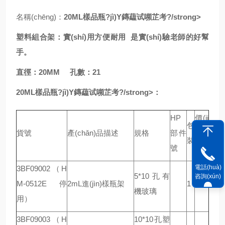
名稱(chēng)：
20ML樣品瓶?jì)Υ鏄藴试嚬芷考?/strong>
塑料組合架：實(shí)用方便耐用 是實(shí)驗老師的好幫
手。
直徑：20MM 孔數：21
20ML樣品瓶?jì)Υ鏄藴试嚬芷考?/strong>：
HP
價(ji
包
貨號
產(chǎn)品描述
規格
部件
à)
裝
號
格
電話(huà)
3BF09002（H
5*10孔有
咨詢(xún)
M-0512E 停
2mL進(jìn)樣瓶架
1
30
機玻璃
用）
3BF09003（H
10*10孔塑