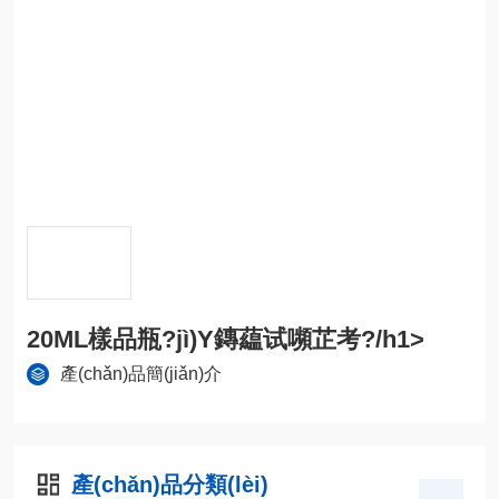
20ML樣品瓶?jì)Υ鏄藴试嚬芷考?/h1>
產(chǎn)品簡(jiǎn)介
名稱(chēng)：20ML樣品瓶?jì)Υ鏄藴试嚬芷考?；塑料組合
架：實(shí)用方便耐用 是實(shí)驗老師的好幫手。直徑：
20MM 孔數：21
產(chǎn)品分類(lèi)