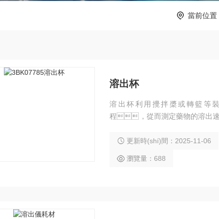
當前位置
溶出杯
溶出杯利用攪拌槳或轉籃等裝置進
程，從而測定藥物的溶出速率
ā)和生物等效性評價(jià)等提供
更新時(shí)間：2025-11-06
瀏覽量：688