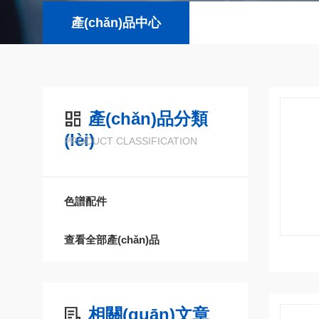
產(chǎn)品中心
產(chǎn)品分類
(lèi)
PRODUCT CLASSIFICATION
色譜配件
查看全部產(chǎn)品
相關(guān)文章