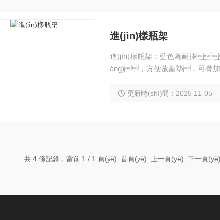
進(jìn)樣瓶架
進(jìn)樣瓶架：藍色為耐摔
áng)，方便放蓋墊，可疊
更新時(shí)間：2025-11-05
共 4 條記錄，當前 1 / 1 頁(yè) 首頁(yè) 上一頁(yè) 下一頁(