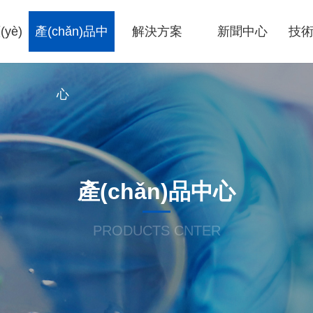
yè)
產(chǎn)品中
解決方案
新聞中心
技術
心
產(chǎn)品中心
PRODUCTS CNTER