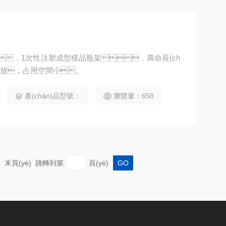
，1次性注塑成型樣品瓶架，壽命長(ch
加放，占用空間小。
產(chǎn)品型號：
瀏覽量：658
yè) 末頁(yè) 跳轉到第
頁(yè)