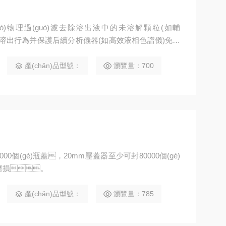
ò)物理過(guò)濾去除溶出液中的未溶解顆粒(如輔
止溶出行為并保護后續分析儀器(如高效液相色譜儀)免受
據的準確性和重現性。
產(chǎn)品型號：
瀏覽量：700
00個(gè)瓶蓋，20mm壓蓋器至少可封80000個(gè)
性磨損。
產(chǎn)品型號：
瀏覽量：785